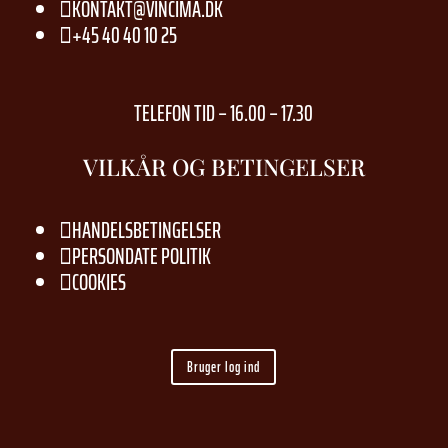
KONTAKT@VINCIMA.DK

+45 40 40 10 25

TELEFON TID – 16.00 – 17.30
VILKÅR OG BETINGELSER
HANDELSBETINGELSER

PERSONDATE POLITIK

COOKIES

Bruger log ind