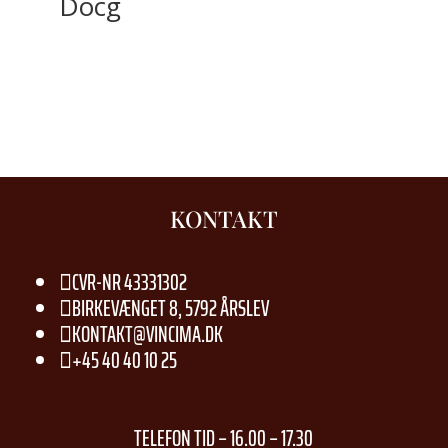
Docg
KONTAKT
CVR-NR 43331302

BIRKEVÆNGET 8, 5792 ÅRSLEV

KONTAKT@VINCIMA.DK

+45 40 40 10 25

TELEFON TID – 16.00 – 17.30