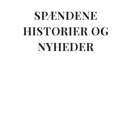
SPÆNDENE
HISTORIER OG
NYHEDER
I kan tilmelde jer på mail
kontakt@vincima.dk eller hos Tarup gl.
mejeri