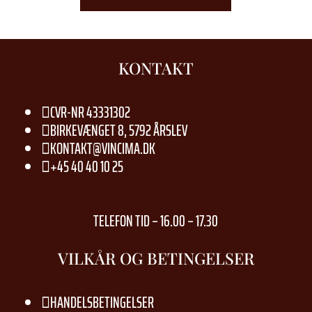
KONTAKT
CVR-NR 43331302

BIRKEVÆNGET 8, 5792 ÅRSLEV

KONTAKT@VINCIMA.DK

+45 40 40 10 25

TELEFON TID – 16.00 – 17.30
VILKÅR OG BETINGELSER
HANDELSBETINGELSER
