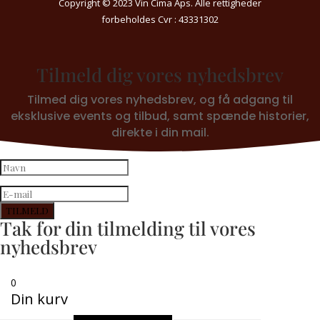
Copyright © 2023 Vin Cima Aps. Alle rettigheder
forbeholdes Cvr : 43331302
Tilmeld dig vores nyhedsbrev
Tilmed dig vores nyhedsbrev, og få adgang til
eksklusive events og tilbud, samt spænde historier,
direkte i din mail.
TILMELD
Tak for din tilmelding til vores
nyhedsbrev
0
Din kurv