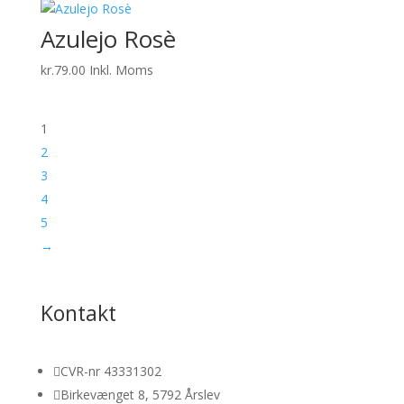
Azulejo Rosè
kr.
79.00
Inkl. Moms
1
2
3
4
5
→
Kontakt

CVR-nr 43331302

Birkevænget 8, 5792 Årslev