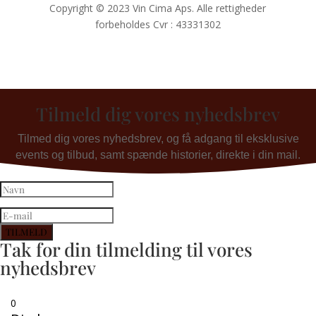
Copyright © 2023 Vin Cima Aps. Alle rettigheder
forbeholdes Cvr : 43331302
Tilmeld dig vores nyhedsbrev
Tilmed dig vores nyhedsbrev, og få adgang til eksklusive
events og tilbud, samt spænde historier, direkte i din mail.
TILMELD
Tak for din tilmelding til vores
nyhedsbrev
0