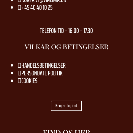
+45 40 40 10 25

TELEFON TID – 16.00 – 17.30
VILKÅR OG BETINGELSER
HANDELSBETINGELSER

PERSONDATE POLITIK

COOKIES

Bruger log ind
FIND OS HER