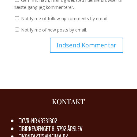
Gem mit navn, mail og websted i denne browser til
næste gang jeg kommenterer.
Notify me of follow-up comments by email.
Notify me of new posts by email.
KONTAKT
CVR-NR 43331302

BIRKEVÆNGET 8, 5792 ÅRSLEV

KONTAKT@VINCIMA.DK
