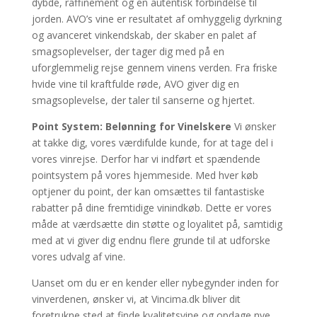
dybde, raffinement og en autentisk forbindelse til
jorden. AVO’s vine er resultatet af omhyggelig dyrkning
og avanceret vinkendskab, der skaber en palet af
smagsoplevelser, der tager dig med på en
uforglemmelig rejse gennem vinens verden. Fra friske
hvide vine til kraftfulde røde, AVO giver dig en
smagsoplevelse, der taler til sanserne og hjertet.
Point System: Belønning for Vinelskere
Vi ønsker
at takke dig, vores værdifulde kunde, for at tage del i
vores vinrejse. Derfor har vi indført et spændende
pointsystem på vores hjemmeside. Med hver køb
optjener du point, der kan omsættes til fantastiske
rabatter på dine fremtidige vinindkøb. Dette er vores
måde at værdsætte din støtte og loyalitet på, samtidig
med at vi giver dig endnu flere grunde til at udforske
vores udvalg af vine.
Uanset om du er en kender eller nybegynder inden for
vinverdenen, ønsker vi, at Vincima.dk bliver dit
foretrukne sted at finde kvalitetsvine og opdage nye