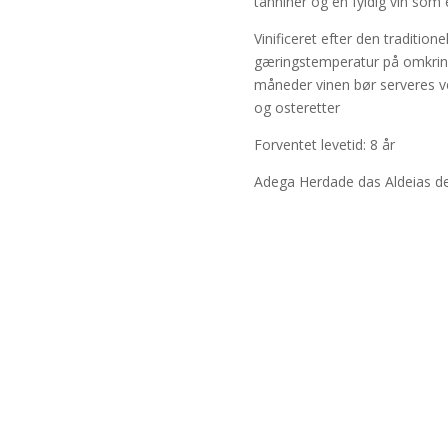
tanniner og en fyldig vin som
Vinificeret efter den tradition
gæringstemperatur på omkring
måneder vinen bør serveres v
og osteretter
Forventet levetid: 8 år
Adega Herdade das Aldeias d