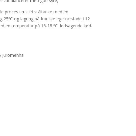
 er afbalanceret med god syre,
elle proces i rustfri ståltanke med en
 25ºC og lagring på franske egetræsfade i 12
ed en temperatur på 16-18 ºC, ledsagende kød-
e juromenha