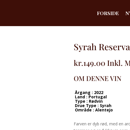
FORSIDE
N
Syrah Reserva
kr.
149.00
Inkl. 
OM DENNE VIN
Årgang : 2022
Land : Portugal
Type : Rødvin
Drue Type : Syrah
Område : Alentejo
Farven er dyb rød, med en ar