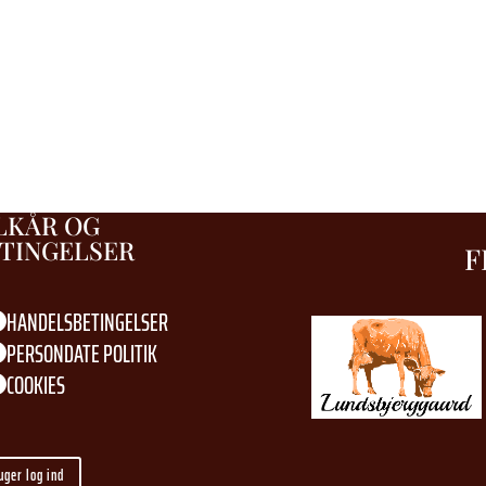
LKÅR OG
TINGELSER
F
HANDELSBETINGELSER

PERSONDATE POLITIK

COOKIES

uger log ind