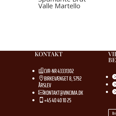
Valle Martello
KONTAKT
VI
BE
CVR-NR 43331302

BIRKEVÆNGET 8, 5792

ÅRSLEV
KONTAKT@VINCIMA.DK

+45 40 40 10 25

Br