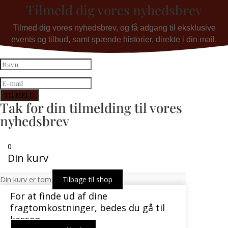
Tilmeld dig vores nyhedsbrev
Tilmed dig vores nyhedsbrev, og få adgang til eksklusive
events og tilbud, samt spænde historier, direkte i din mail.
TILMELD
Tak for din tilmelding til vores
nyhedsbrev
0
Din kurv
Din kurv er tom
Tilbage til shop
For at finde ud af dine
fragtomkostninger, bedes du gå til
kassen.