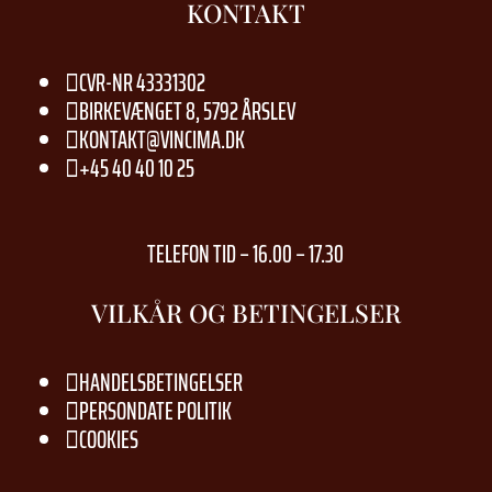
KONTAKT
CVR-NR 43331302

BIRKEVÆNGET 8, 5792 ÅRSLEV

KONTAKT@VINCIMA.DK

+45 40 40 10 25

TELEFON TID – 16.00 – 17.30
VILKÅR OG BETINGELSER
HANDELSBETINGELSER

PERSONDATE POLITIK

COOKIES
