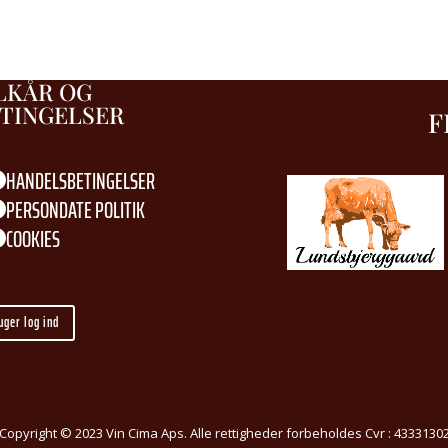
LKÅR OG
TINGELSER
F
HANDELSBETINGELSER

PERSONDATE POLITIK

COOKIES

uger log ind
Copyright © 2023 Vin Cima Aps. Alle rettigheder forbeholdes Cvr : 4333130