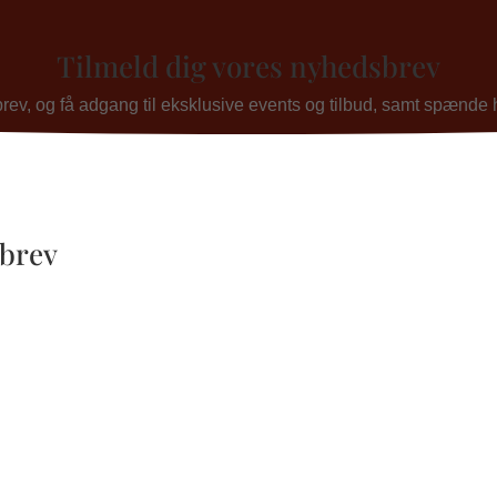
Tilmeld dig vores nyhedsbrev
v, og få adgang til eksklusive events og tilbud, samt spænde his
sbrev