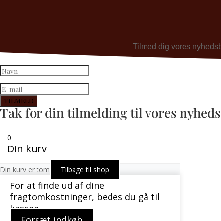
Tilmed dig vores nyhedsbre
TILMELD
Tak for din tilmelding til vores nyhed
0
Din kurv
Din kurv er tom
Tilbage til shop
For at finde ud af dine
fragtomkostninger, bedes du gå til
kassen.
Forsæt indkøb