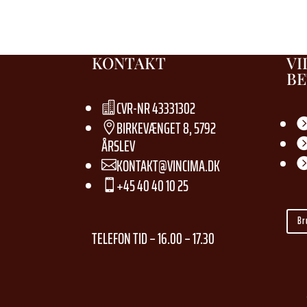
KONTAKT
VI
BE
CVR-NR 43331302

BIRKEVÆNGET 8, 5792

ÅRSLEV
KONTAKT@VINCIMA.DK

+45 40 40 10 25

Br
TELEFON TID – 16.00 – 17.30