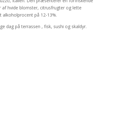
uzzo, Italien. Den præsenterer en forfriskende
 hvide blomster, citrusfrugter og lette
t alkoholprocent på 12-13%.
ge dag på terrassen , fisk, sushi og skaldyr.