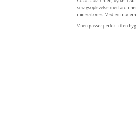
Cococciola-druen, dyrket i Abr
smagsoplevelse med aromaer af
mineraltoner. Med en modera
Vinen passer perfekt til en hyg