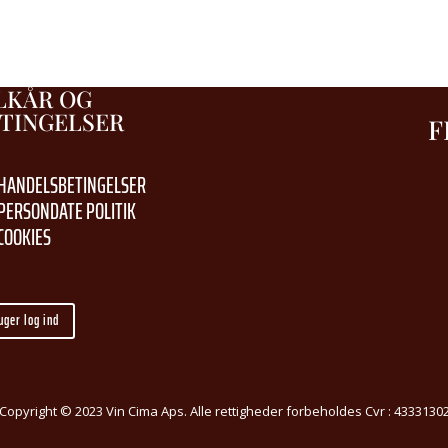
LKÅR OG
TINGELSER
F
HANDELSBETINGELSER
PERSONDATE POLITIK
COOKIES
uger log ind
Copyright © 2023 Vin Cima Aps. Alle rettigheder forbeholdes Cvr : 4333130