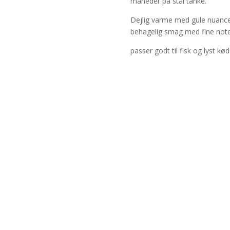
måneder på stål tanke.
Dejlig varme med gule nuancer
behagelig smag med fine not
passer godt til fisk og lyst kød