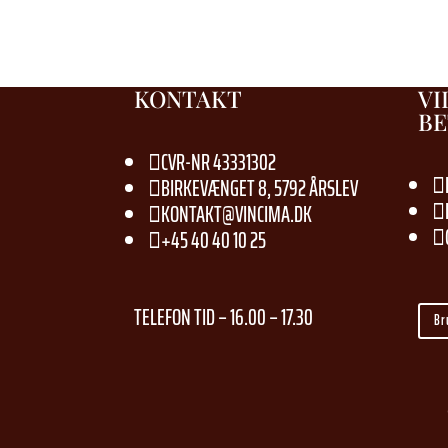
KONTAKT
VI
BE
CVR-NR 43331302

BIRKEVÆNGET 8, 5792 ÅRSLEV


KONTAKT@VINCIMA.DK


+45 40 40 10 25


TELEFON TID – 16.00 – 17.30
Br