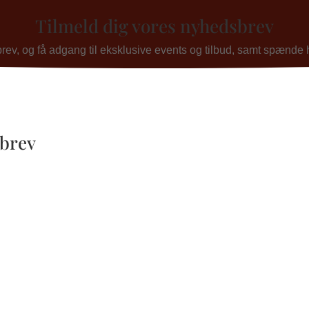
Tilmeld dig vores nyhedsbrev
v, og få adgang til eksklusive events og tilbud, samt spænde his
sbrev