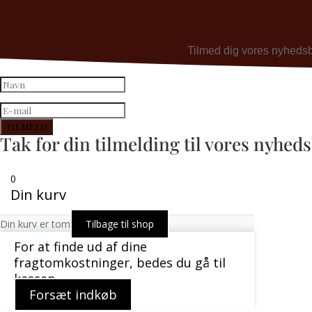
Tilmed dig vores nyhedsbre
TILMELD
Tak for din tilmelding til vores nyhed
0
Din kurv
Din kurv er tom
Tilbage til shop
For at finde ud af dine
fragtomkostninger, bedes du gå til
kassen.
Forsæt indkøb