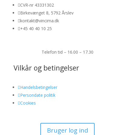

CVR-nr 43331302

Birkevænget 8, 5792 Årslev

kontakt@vincima.dk

+45 40 40 10 25
Telefon tid – 16.00 – 17.30
Vilkår og betingelser

Handelsbetingelser

Persondate politik

Cookies
Bruger log ind