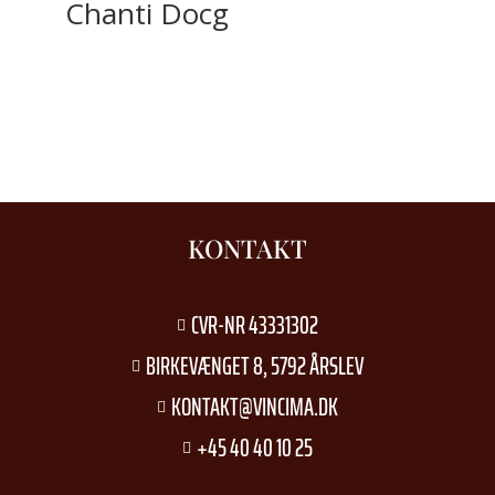
Chanti Docg
KONTAKT
CVR-NR 43331302

BIRKEVÆNGET 8, 5792 ÅRSLEV

KONTAKT@VINCIMA.DK

+45 40 40 10 25
