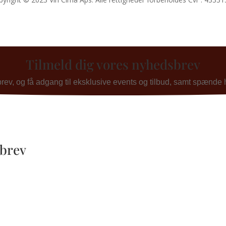
Tilmeld dig vores nyhedsbrev
v, og få adgang til eksklusive events og tilbud, samt spænde his
sbrev