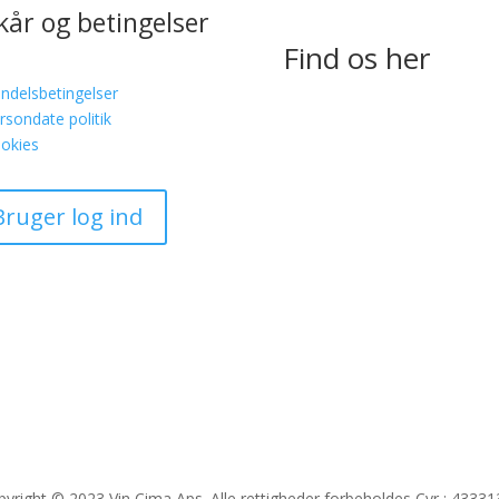
lkår og betingelser
Find os her
ndelsbetingelser
rsondate politik
okies
Bruger log ind
yright © 2023 Vin Cima Aps. Alle rettigheder forbeholdes Cvr : 4333