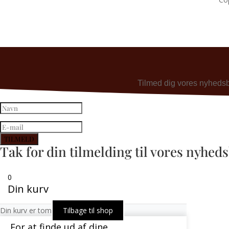
Tilmed dig vores nyhedsbre
TILMELD
Tak for din tilmelding til vores nyhed
0
Din kurv
Din kurv er tom
Tilbage til shop
For at finde ud af dine