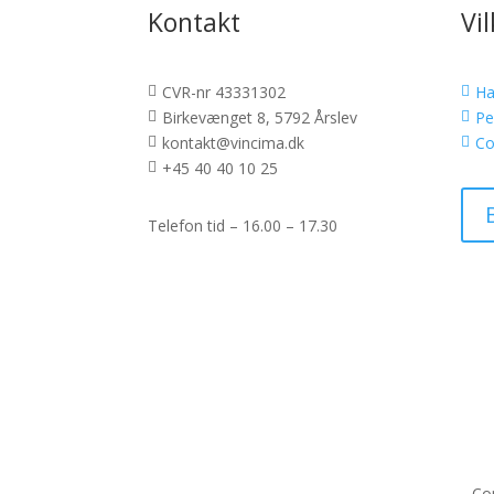
Kontakt
Vi
CVR-nr 43331302
Ha


Birkevænget 8, 5792 Årslev
Pe


kontakt@vincima.dk
Co


+45 40 40 10 25

Telefon tid – 16.00 – 17.30
Cop