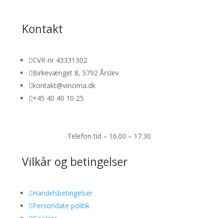
Kontakt

CVR-nr 43331302

Birkevænget 8, 5792 Årslev

kontakt@vincima.dk

+45 40 40 10 25
Telefon tid – 16.00 – 17.30
Vilkår og betingelser

Handelsbetingelser

Persondate politik