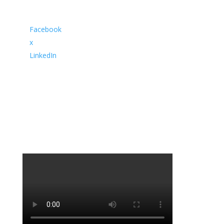
Proin eget tortor risus. Vestibulum ac diam sit amet
quam vehicula
Facebook
x
LinkedIn