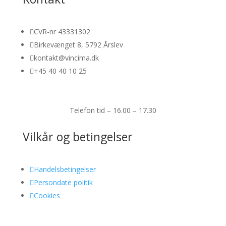

CVR-nr 43331302

Birkevænget 8, 5792 Årslev

kontakt@vincima.dk

+45 40 40 10 25
Telefon tid – 16.00 – 17.30
Vilkår og betingelser

Handelsbetingelser

Persondate politik

Cookies