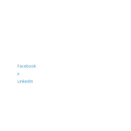
John Doe
CEO
Proin eget tortor risus. Vestibulum ac diam sit amet
quam vehicula
Facebook
x
LinkedIn
Jane Smith
CTO